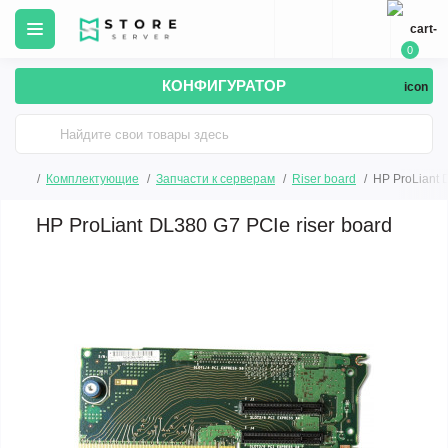
0
КОНФИГУРАТОР
Комплектующие
Запчасти к серверам
Riser board
HP ProLiant 
HP ProLiant DL380 G7 PCIe riser board