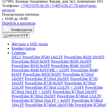
127495, Бульвар Академика Ландау, дом 5к2, помещение 10/1
Телефоны:
+7(915)379-36-19
+7(495)150-27-78
info@store-
server.ru
Понедельник-пятница
с 10:00 до 18:00
Перейти в контакты
Конфигуратор
0
0 ₽
Жёсткие и SSD диски
Конфигуратор
Серверы
DELL
PowerEdge R540 14xLFF
PowerEdge R620 10xSFF
PowerEdge R620 8xSFF
PowerEdge R630 10xSFF
PowerEdge R630 8xSFF
PowerEdge R640 10xSFF
PowerEdge R640 8xNVME + 2xSFF
PowerEdge R640
8xSFF
PowerEdge R650 8xSFF
PowerEdge R720xd
24xSFF
PowerEdge R720xd 26xSFF
PowerEdge R730
16xSFF
PowerEdge R730 8xSFF
PowerEdge R730xd
12xLFF
PowerEdge R730xd 12xLFF + 2xSFF
PowerEdge
R730xd 16xLFF + 2xSFF
PowerEdge R730xd 24xSFF
PowerEdge R730xd 26xSFF
PowerEdge R740xd 12xLFF
PowerEdge R740xd 16xLFF + 4xSFF
PowerEdge R740xd
18xLFF
PowerEdge R740xd 24xNVMe
PowerEdge R740xd