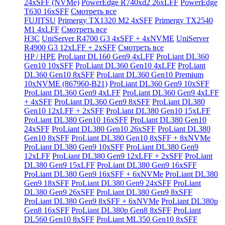
24xSFF (NVMe)
PowerEdge R740xd2 26xLFF
PowerEdge
T630 16xSFF
Смотреть все
FUJITSU
Primergy TX1320 M2 4xSFF
Primergy TX2540
M1 4xLFF
Смотреть все
H3C
UniServer R4700 G3 4xSFF + 4xNVME
UniServer
R4900 G3 12xLFF + 2xSFF
Смотреть все
HP / HPE
ProLiant DL160 Gen9 4xLFF
ProLiant DL360
Gen10 10xSFF
ProLiant DL360 Gen10 4xLFF
ProLiant
DL360 Gen10 8xSFF
ProLiant DL360 Gen10 Premium
10xNVME (867960-B21)
ProLiant DL360 Gen9 10xSFF
ProLiant DL360 Gen9 4xLFF
ProLiant DL360 Gen9 4xLFF
+ 4xSFF
ProLiant DL360 Gen9 8xSFF
ProLiant DL380
Gen10 12xLFF + 2xSFF
ProLiant DL380 Gen10 15xLFF
ProLiant DL380 Gen10 16xSFF
ProLiant DL380 Gen10
24xSFF
ProLiant DL380 Gen10 26xSFF
ProLiant DL380
Gen10 8xSFF
ProLiant DL380 Gen10 8xSFF + 8xNVMe
ProLiant DL380 Gen9 10xSFF
ProLiant DL380 Gen9
12xLFF
ProLiant DL380 Gen9 12xLFF + 2xSFF
ProLiant
DL380 Gen9 15xLFF
ProLiant DL380 Gen9 16xSFF
ProLiant DL380 Gen9 16xSFF + 6xNVMe
ProLiant DL380
Gen9 18xSFF
ProLiant DL380 Gen9 24xSFF
ProLiant
DL380 Gen9 26xSFF
ProLiant DL380 Gen9 8xSFF
ProLiant DL380 Gen9 8xSFF + 6xNVMe
ProLiant DL380p
Gen8 16xSFF
ProLiant DL380p Gen8 8xSFF
ProLiant
DL560 Gen10 8xSFF
ProLiant ML350 Gen10 8xSFF