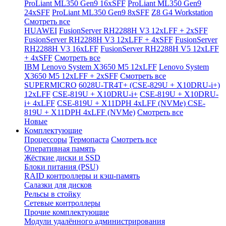
ProLiant ML350 Gen9 16xSFF
ProLiant ML350 Gen9
24xSFF
ProLiant ML350 Gen9 8xSFF
Z8 G4 Workstation
Смотреть все
HUAWEI
FusionServer RH2288H V3 12xLFF + 2xSFF
FusionServer RH2288H V3 12xLFF + 4xSFF
FusionServer
RH2288H V3 16xLFF
FusionServer RH2288H V5 12xLFF
+ 4xSFF
Смотреть все
IBM
Lenovo System X3650 M5 12xLFF
Lenovo System
X3650 M5 12xLFF + 2xSFF
Смотреть все
SUPERMICRO
6028U-TR4T+ (CSE-829U + X10DRU-i+)
12xLFF
CSE-819U + X10DRU-i+
CSE-819U + X10DRU-
i+ 4xLFF
CSE-819U + X11DPH 4xLFF (NVMe)
CSE-
819U + X11DPH 4xLFF (NVMe)
Смотреть все
Новые
Комплектующие
Процессоры
Термопаста
Смотреть все
Оперативная память
Жёсткие диски и SSD
Блоки питания (PSU)
RAID контроллеры и кэш-память
Салазки для дисков
Рельсы в стойку
Сетевые контроллеры
Прочие комплектующие
Модули удалённого администрирования