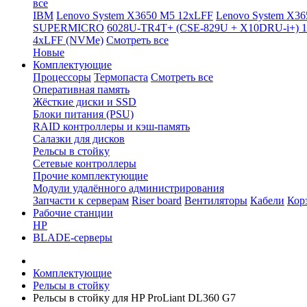
все
IBM
Lenovo System X3650 M5 12xLFF
Lenovo System X36
SUPERMICRO
6028U-TR4T+ (CSE-829U + X10DRU-i+) 
4xLFF (NVMe)
Смотреть все
Новые
Комплектующие
Процессоры
Термопаста
Смотреть все
Оперативная память
Жёсткие диски и SSD
Блоки питания (PSU)
RAID контроллеры и кэш-память
Салазки для дисков
Рельсы в стойку
Сетевые контроллеры
Прочие комплектующие
Модули удалённого администрирования
Запчасти к серверам
Riser board
Вентиляторы
Кабели
Кор
Рабочие станции
HP
BLADE-серверы
Комплектующие
Рельсы в стойку
Рельсы в стойку для HP ProLiant DL360 G7