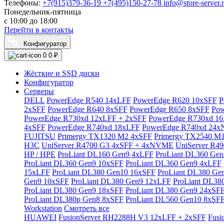
Телефоны:
+7(915)379-36-19
+7(495)150-27-78
info@store-server.
Понедельник-пятница
с 10:00 до 18:00
Перейти в контакты
Конфигуратор
0
0 ₽
Жёсткие и SSD диски
Конфигуратор
Серверы
DELL
PowerEdge R540 14xLFF
PowerEdge R620 10xSFF
P
2xSFF
PowerEdge R640 8xSFF
PowerEdge R650 8xSFF
Pow
PowerEdge R730xd 12xLFF + 2xSFF
PowerEdge R730xd 16
4xSFF
PowerEdge R740xd 18xLFF
PowerEdge R740xd 24
FUJITSU
Primergy TX1320 M2 4xSFF
Primergy TX2540 M
H3C
UniServer R4700 G3 4xSFF + 4xNVME
UniServer R4
HP / HPE
ProLiant DL160 Gen9 4xLFF
ProLiant DL360 Ge
ProLiant DL360 Gen9 10xSFF
ProLiant DL360 Gen9 4xLFF
15xLFF
ProLiant DL380 Gen10 16xSFF
ProLiant DL380 Ge
Gen9 10xSFF
ProLiant DL380 Gen9 12xLFF
ProLiant DL38
ProLiant DL380 Gen9 18xSFF
ProLiant DL380 Gen9 24xSF
ProLiant DL380p Gen8 8xSFF
ProLiant DL560 Gen10 8xSF
Workstation
Смотреть все
HUAWEI
FusionServer RH2288H V3 12xLFF + 2xSFF
Fusi