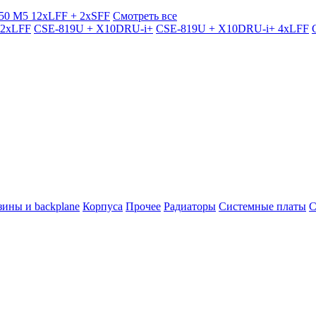
50 M5 12xLFF + 2xSFF
Смотреть все
12xLFF
CSE-819U + X10DRU-i+
CSE-819U + X10DRU-i+ 4xLFF
зины и backplane
Корпуса
Прочее
Радиаторы
Системные платы
С