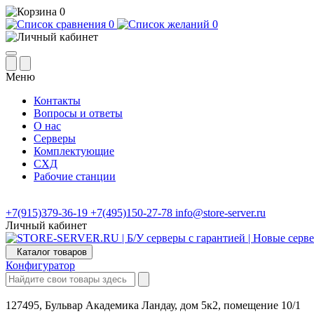
0
0
0
Меню
Контакты
Вопросы и ответы
О нас
Серверы
Комплектующие
СХД
Рабочие станции
+7(915)379-36-19
+7(495)150-27-78
info@store-server.ru
Личный кабинет
Каталог товаров
Конфигуратор
127495, Бульвар Академика Ландау, дом 5к2, помещение 10/1