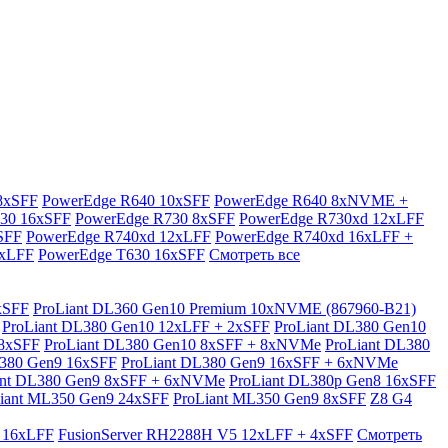
8xSFF
PowerEdge R640 10xSFF
PowerEdge R640 8xNVME +
30 16xSFF
PowerEdge R730 8xSFF
PowerEdge R730xd 12xLFF
SFF
PowerEdge R740xd 12xLFF
PowerEdge R740xd 16xLFF +
6xLFF
PowerEdge T630 16xSFF
Смотреть все
xSFF
ProLiant DL360 Gen10 Premium 10xNVME (867960-B21)
ProLiant DL380 Gen10 12xLFF + 2xSFF
ProLiant DL380 Gen10
 8xSFF
ProLiant DL380 Gen10 8xSFF + 8xNVMe
ProLiant DL380
L380 Gen9 16xSFF
ProLiant DL380 Gen9 16xSFF + 6xNVMe
ant DL380 Gen9 8xSFF + 6xNVMe
ProLiant DL380p Gen8 16xSFF
iant ML350 Gen9 24xSFF
ProLiant ML350 Gen9 8xSFF
Z8 G4
 16xLFF
FusionServer RH2288H V5 12xLFF + 4xSFF
Смотреть