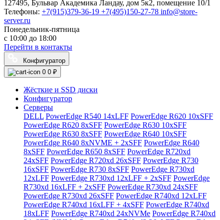
127495, Бульвар Академика Ландау, дом 5к2, помещение 10/1
Телефоны:
+7(915)379-36-19
+7(495)150-27-78
info@store-
server.ru
Понедельник-пятница
с 10:00 до 18:00
Перейти в контакты
Конфигуратор
0
0 ₽
Жёсткие и SSD диски
Конфигуратор
Серверы
DELL
PowerEdge R540 14xLFF
PowerEdge R620 10xSFF
PowerEdge R620 8xSFF
PowerEdge R630 10xSFF
PowerEdge R630 8xSFF
PowerEdge R640 10xSFF
PowerEdge R640 8xNVME + 2xSFF
PowerEdge R640
8xSFF
PowerEdge R650 8xSFF
PowerEdge R720xd
24xSFF
PowerEdge R720xd 26xSFF
PowerEdge R730
16xSFF
PowerEdge R730 8xSFF
PowerEdge R730xd
12xLFF
PowerEdge R730xd 12xLFF + 2xSFF
PowerEdge
R730xd 16xLFF + 2xSFF
PowerEdge R730xd 24xSFF
PowerEdge R730xd 26xSFF
PowerEdge R740xd 12xLFF
PowerEdge R740xd 16xLFF + 4xSFF
PowerEdge R740xd
18xLFF
PowerEdge R740xd 24xNVMe
PowerEdge R740xd