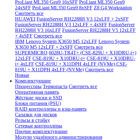
ProLiant ML350 Gen9 16xSFF
ProLiant ML350 Gen9
24xSFF
ProLiant ML350 Gen9 8xSFF
Z8 G4 Workstation
Смотреть все
HUAWEI
FusionServer RH2288H V3 12xLFF + 2xSFF
FusionServer RH2288H V3 12xLFF + 4xSFF
FusionServer
RH2288H V3 16xLFF
FusionServer RH2288H V5 12xLFF
+ 4xSFF
Смотреть все
IBM
Lenovo System X3650 M5 12xLFF
Lenovo System
X3650 M5 12xLFF + 2xSFF
Смотреть все
SUPERMICRO
6028U-TR4T+ (CSE-829U + X10DRU-i+)
12xLFF
CSE-819U + X10DRU-i+
CSE-819U + X10DRU-
i+ 4xLFF
CSE-819U + X11DPH 4xLFF (NVMe)
CSE-
819U + X11DPH 4xLFF (NVMe)
Смотреть все
Новые
Комплектующие
Процессоры
Термопаста
Смотреть все
Оперативная память
Жёсткие диски и SSD
Блоки питания (PSU)
RAID контроллеры и кэш-память
Салазки для дисков
Рельсы в стойку
Сетевые контроллеры
Прочие комплектующие
Модули удалённого администрирования