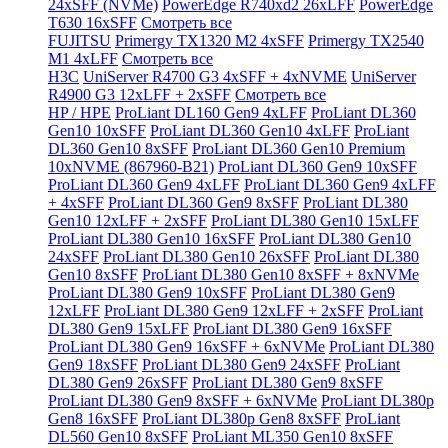
24xSFF (NVMe)
PowerEdge R740xd2 26xLFF
PowerEdge
T630 16xSFF
Смотреть все
FUJITSU
Primergy TX1320 M2 4xSFF
Primergy TX2540
M1 4xLFF
Смотреть все
H3C
UniServer R4700 G3 4xSFF + 4xNVME
UniServer
R4900 G3 12xLFF + 2xSFF
Смотреть все
HP / HPE
ProLiant DL160 Gen9 4xLFF
ProLiant DL360
Gen10 10xSFF
ProLiant DL360 Gen10 4xLFF
ProLiant
DL360 Gen10 8xSFF
ProLiant DL360 Gen10 Premium
10xNVME (867960-B21)
ProLiant DL360 Gen9 10xSFF
ProLiant DL360 Gen9 4xLFF
ProLiant DL360 Gen9 4xLFF
+ 4xSFF
ProLiant DL360 Gen9 8xSFF
ProLiant DL380
Gen10 12xLFF + 2xSFF
ProLiant DL380 Gen10 15xLFF
ProLiant DL380 Gen10 16xSFF
ProLiant DL380 Gen10
24xSFF
ProLiant DL380 Gen10 26xSFF
ProLiant DL380
Gen10 8xSFF
ProLiant DL380 Gen10 8xSFF + 8xNVMe
ProLiant DL380 Gen9 10xSFF
ProLiant DL380 Gen9
12xLFF
ProLiant DL380 Gen9 12xLFF + 2xSFF
ProLiant
DL380 Gen9 15xLFF
ProLiant DL380 Gen9 16xSFF
ProLiant DL380 Gen9 16xSFF + 6xNVMe
ProLiant DL380
Gen9 18xSFF
ProLiant DL380 Gen9 24xSFF
ProLiant
DL380 Gen9 26xSFF
ProLiant DL380 Gen9 8xSFF
ProLiant DL380 Gen9 8xSFF + 6xNVMe
ProLiant DL380p
Gen8 16xSFF
ProLiant DL380p Gen8 8xSFF
ProLiant
DL560 Gen10 8xSFF
ProLiant ML350 Gen10 8xSFF