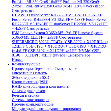
ProLiant ML350 Gen9 16xSFF
ProLiant ML350 Gen9
24xSFF
ProLiant ML350 Gen9 8xSFF
Z8 G4 Workstation
Смотреть все
HUAWEI
FusionServer RH2288H V3 12xLFF + 2xSFF
FusionServer RH2288H V3 12xLFF + 4xSFF
FusionServer
RH2288H V3 16xLFF
FusionServer RH2288H V5 12xLFF
+ 4xSFF
Смотреть все
IBM
Lenovo System X3650 M5 12xLFF
Lenovo System
X3650 M5 12xLFF + 2xSFF
Смотреть все
SUPERMICRO
6028U-TR4T+ (CSE-829U + X10DRU-i+)
12xLFF
CSE-819U + X10DRU-i+
CSE-819U + X10DRU-
i+ 4xLFF
CSE-819U + X11DPH 4xLFF (NVMe)
CSE-
819U + X11DPH 4xLFF (NVMe)
Смотреть все
Новые
Комплектующие
Процессоры
Термопаста
Смотреть все
Оперативная память
Жёсткие диски и SSD
Блоки питания (PSU)
RAID контроллеры и кэш-память
Салазки для дисков
Рельсы в стойку
Сетевые контроллеры
Прочие комплектующие
Модули удалённого администрирования