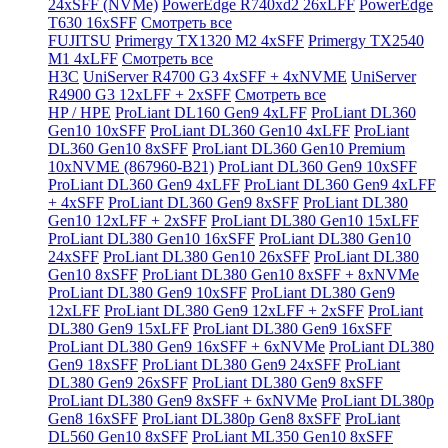
24xSFF (NVMe)
PowerEdge R740xd2 26xLFF
PowerEdge
T630 16xSFF
Смотреть все
FUJITSU
Primergy TX1320 M2 4xSFF
Primergy TX2540
M1 4xLFF
Смотреть все
H3C
UniServer R4700 G3 4xSFF + 4xNVME
UniServer
R4900 G3 12xLFF + 2xSFF
Смотреть все
HP / HPE
ProLiant DL160 Gen9 4xLFF
ProLiant DL360
Gen10 10xSFF
ProLiant DL360 Gen10 4xLFF
ProLiant
DL360 Gen10 8xSFF
ProLiant DL360 Gen10 Premium
10xNVME (867960-B21)
ProLiant DL360 Gen9 10xSFF
ProLiant DL360 Gen9 4xLFF
ProLiant DL360 Gen9 4xLFF
+ 4xSFF
ProLiant DL360 Gen9 8xSFF
ProLiant DL380
Gen10 12xLFF + 2xSFF
ProLiant DL380 Gen10 15xLFF
ProLiant DL380 Gen10 16xSFF
ProLiant DL380 Gen10
24xSFF
ProLiant DL380 Gen10 26xSFF
ProLiant DL380
Gen10 8xSFF
ProLiant DL380 Gen10 8xSFF + 8xNVMe
ProLiant DL380 Gen9 10xSFF
ProLiant DL380 Gen9
12xLFF
ProLiant DL380 Gen9 12xLFF + 2xSFF
ProLiant
DL380 Gen9 15xLFF
ProLiant DL380 Gen9 16xSFF
ProLiant DL380 Gen9 16xSFF + 6xNVMe
ProLiant DL380
Gen9 18xSFF
ProLiant DL380 Gen9 24xSFF
ProLiant
DL380 Gen9 26xSFF
ProLiant DL380 Gen9 8xSFF
ProLiant DL380 Gen9 8xSFF + 6xNVMe
ProLiant DL380p
Gen8 16xSFF
ProLiant DL380p Gen8 8xSFF
ProLiant
DL560 Gen10 8xSFF
ProLiant ML350 Gen10 8xSFF