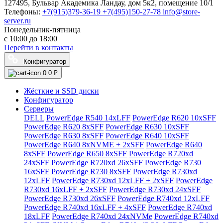
127495, Бульвар Академика Ландау, дом 5к2, помещение 10/1
Телефоны:
+7(915)379-36-19
+7(495)150-27-78
info@store-
server.ru
Понедельник-пятница
с 10:00 до 18:00
Перейти в контакты
Конфигуратор
0
0 ₽
Жёсткие и SSD диски
Конфигуратор
Серверы
DELL
PowerEdge R540 14xLFF
PowerEdge R620 10xSFF
PowerEdge R620 8xSFF
PowerEdge R630 10xSFF
PowerEdge R630 8xSFF
PowerEdge R640 10xSFF
PowerEdge R640 8xNVME + 2xSFF
PowerEdge R640
8xSFF
PowerEdge R650 8xSFF
PowerEdge R720xd
24xSFF
PowerEdge R720xd 26xSFF
PowerEdge R730
16xSFF
PowerEdge R730 8xSFF
PowerEdge R730xd
12xLFF
PowerEdge R730xd 12xLFF + 2xSFF
PowerEdge
R730xd 16xLFF + 2xSFF
PowerEdge R730xd 24xSFF
PowerEdge R730xd 26xSFF
PowerEdge R740xd 12xLFF
PowerEdge R740xd 16xLFF + 4xSFF
PowerEdge R740xd
18xLFF
PowerEdge R740xd 24xNVMe
PowerEdge R740xd