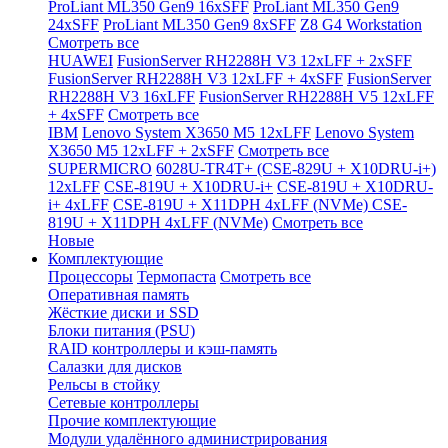
ProLiant ML350 Gen9 16xSFF
ProLiant ML350 Gen9
24xSFF
ProLiant ML350 Gen9 8xSFF
Z8 G4 Workstation
Смотреть все
HUAWEI
FusionServer RH2288H V3 12xLFF + 2xSFF
FusionServer RH2288H V3 12xLFF + 4xSFF
FusionServer
RH2288H V3 16xLFF
FusionServer RH2288H V5 12xLFF
+ 4xSFF
Смотреть все
IBM
Lenovo System X3650 M5 12xLFF
Lenovo System
X3650 M5 12xLFF + 2xSFF
Смотреть все
SUPERMICRO
6028U-TR4T+ (CSE-829U + X10DRU-i+)
12xLFF
CSE-819U + X10DRU-i+
CSE-819U + X10DRU-
i+ 4xLFF
CSE-819U + X11DPH 4xLFF (NVMe)
CSE-
819U + X11DPH 4xLFF (NVMe)
Смотреть все
Новые
Комплектующие
Процессоры
Термопаста
Смотреть все
Оперативная память
Жёсткие диски и SSD
Блоки питания (PSU)
RAID контроллеры и кэш-память
Салазки для дисков
Рельсы в стойку
Сетевые контроллеры
Прочие комплектующие
Модули удалённого администрирования