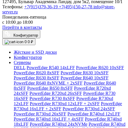
127495, Бульвар Академика Ландау, дом 5к2, помещение 10/1
Телефоны:
+7(915)379-36-19
+7(495)150-27-78
info@store-
server.ru
Понедельник-пятница
с 10:00 до 18:00
Перейти в контакты
Конфигуратор
0
0 ₽
Жёсткие и SSD диски
Конфигуратор
Серверы
DELL
PowerEdge R540 14xLFF
PowerEdge R620 10xSFF
PowerEdge R620 8xSFF
PowerEdge R630 10xSFF
PowerEdge R630 8xSFF
PowerEdge R640 10xSFF
PowerEdge R640 8xNVME + 2xSFF
PowerEdge R640
8xSFF
PowerEdge R650 8xSFF
PowerEdge R720xd
24xSFF
PowerEdge R720xd 26xSFF
PowerEdge R730
16xSFF
PowerEdge R730 8xSFF
PowerEdge R730xd
12xLFF
PowerEdge R730xd 12xLFF + 2xSFF
PowerEdge
R730xd 16xLFF + 2xSFF
PowerEdge R730xd 24xSFF
PowerEdge R730xd 26xSFF
PowerEdge R740xd 12xLFF
PowerEdge R740xd 16xLFF + 4xSFF
PowerEdge R740xd
18xLFF
PowerEdge R740xd 24xNVMe
PowerEdge R740xd