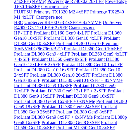
24xSFF (NVMe)
PowerEdge R740xd2 26xLFF
PowerEdge
T630 16xSFF
Смотреть все
FUJITSU
Primergy TX1320 M2 4xSFF
Primergy TX2540
M1 4xLFF
Смотреть все
H3C
UniServer R4700 G3 4xSFF + 4xNVME
UniServer
R4900 G3 12xLFF + 2xSFF
Смотреть все
HP / HPE
ProLiant DL160 Gen9 4xLFF
ProLiant DL360
Gen10 10xSFF
ProLiant DL360 Gen10 4xLFF
ProLiant
DL360 Gen10 8xSFF
ProLiant DL360 Gen10 Premium
10xNVME (867960-B21)
ProLiant DL360 Gen9 10xSFF
ProLiant DL360 Gen9 4xLFF
ProLiant DL360 Gen9 4xLFF
+ 4xSFF
ProLiant DL360 Gen9 8xSFF
ProLiant DL380
Gen10 12xLFF + 2xSFF
ProLiant DL380 Gen10 15xLFF
ProLiant DL380 Gen10 16xSFF
ProLiant DL380 Gen10
24xSFF
ProLiant DL380 Gen10 26xSFF
ProLiant DL380
Gen10 8xSFF
ProLiant DL380 Gen10 8xSFF + 8xNVMe
ProLiant DL380 Gen9 10xSFF
ProLiant DL380 Gen9
12xLFF
ProLiant DL380 Gen9 12xLFF + 2xSFF
ProLiant
DL380 Gen9 15xLFF
ProLiant DL380 Gen9 16xSFF
ProLiant DL380 Gen9 16xSFF + 6xNVMe
ProLiant DL380
Gen9 18xSFF
ProLiant DL380 Gen9 24xSFF
ProLiant
DL380 Gen9 26xSFF
ProLiant DL380 Gen9 8xSFF
ProLiant DL380 Gen9 8xSFF + 6xNVMe
ProLiant DL380p
Gen8 16xSFF
ProLiant DL380p Gen8 8xSFF
ProLiant
DL560 Gen10 8xSFF
ProLiant ML350 Gen10 8xSFF