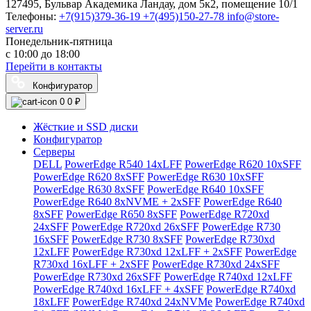
127495, Бульвар Академика Ландау, дом 5к2, помещение 10/1
Телефоны:
+7(915)379-36-19
+7(495)150-27-78
info@store-
server.ru
Понедельник-пятница
с 10:00 до 18:00
Перейти в контакты
Конфигуратор
0
0 ₽
Жёсткие и SSD диски
Конфигуратор
Серверы
DELL
PowerEdge R540 14xLFF
PowerEdge R620 10xSFF
PowerEdge R620 8xSFF
PowerEdge R630 10xSFF
PowerEdge R630 8xSFF
PowerEdge R640 10xSFF
PowerEdge R640 8xNVME + 2xSFF
PowerEdge R640
8xSFF
PowerEdge R650 8xSFF
PowerEdge R720xd
24xSFF
PowerEdge R720xd 26xSFF
PowerEdge R730
16xSFF
PowerEdge R730 8xSFF
PowerEdge R730xd
12xLFF
PowerEdge R730xd 12xLFF + 2xSFF
PowerEdge
R730xd 16xLFF + 2xSFF
PowerEdge R730xd 24xSFF
PowerEdge R730xd 26xSFF
PowerEdge R740xd 12xLFF
PowerEdge R740xd 16xLFF + 4xSFF
PowerEdge R740xd
18xLFF
PowerEdge R740xd 24xNVMe
PowerEdge R740xd