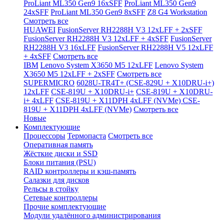
ProLiant ML350 Gen9 16xSFF
ProLiant ML350 Gen9
24xSFF
ProLiant ML350 Gen9 8xSFF
Z8 G4 Workstation
Смотреть все
HUAWEI
FusionServer RH2288H V3 12xLFF + 2xSFF
FusionServer RH2288H V3 12xLFF + 4xSFF
FusionServer
RH2288H V3 16xLFF
FusionServer RH2288H V5 12xLFF
+ 4xSFF
Смотреть все
IBM
Lenovo System X3650 M5 12xLFF
Lenovo System
X3650 M5 12xLFF + 2xSFF
Смотреть все
SUPERMICRO
6028U-TR4T+ (CSE-829U + X10DRU-i+)
12xLFF
CSE-819U + X10DRU-i+
CSE-819U + X10DRU-
i+ 4xLFF
CSE-819U + X11DPH 4xLFF (NVMe)
CSE-
819U + X11DPH 4xLFF (NVMe)
Смотреть все
Новые
Комплектующие
Процессоры
Термопаста
Смотреть все
Оперативная память
Жёсткие диски и SSD
Блоки питания (PSU)
RAID контроллеры и кэш-память
Салазки для дисков
Рельсы в стойку
Сетевые контроллеры
Прочие комплектующие
Модули удалённого администрирования