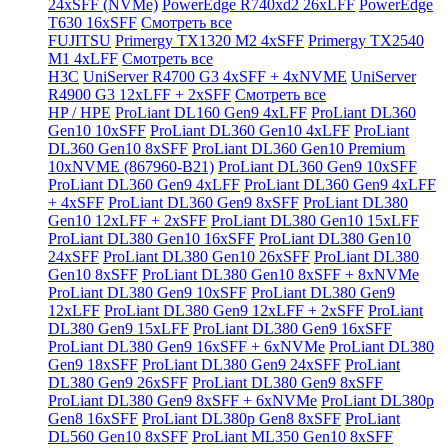
24xSFF (NVMe)
PowerEdge R740xd2 26xLFF
PowerEdge
T630 16xSFF
Смотреть все
FUJITSU
Primergy TX1320 M2 4xSFF
Primergy TX2540
M1 4xLFF
Смотреть все
H3C
UniServer R4700 G3 4xSFF + 4xNVME
UniServer
R4900 G3 12xLFF + 2xSFF
Смотреть все
HP / HPE
ProLiant DL160 Gen9 4xLFF
ProLiant DL360
Gen10 10xSFF
ProLiant DL360 Gen10 4xLFF
ProLiant
DL360 Gen10 8xSFF
ProLiant DL360 Gen10 Premium
10xNVME (867960-B21)
ProLiant DL360 Gen9 10xSFF
ProLiant DL360 Gen9 4xLFF
ProLiant DL360 Gen9 4xLFF
+ 4xSFF
ProLiant DL360 Gen9 8xSFF
ProLiant DL380
Gen10 12xLFF + 2xSFF
ProLiant DL380 Gen10 15xLFF
ProLiant DL380 Gen10 16xSFF
ProLiant DL380 Gen10
24xSFF
ProLiant DL380 Gen10 26xSFF
ProLiant DL380
Gen10 8xSFF
ProLiant DL380 Gen10 8xSFF + 8xNVMe
ProLiant DL380 Gen9 10xSFF
ProLiant DL380 Gen9
12xLFF
ProLiant DL380 Gen9 12xLFF + 2xSFF
ProLiant
DL380 Gen9 15xLFF
ProLiant DL380 Gen9 16xSFF
ProLiant DL380 Gen9 16xSFF + 6xNVMe
ProLiant DL380
Gen9 18xSFF
ProLiant DL380 Gen9 24xSFF
ProLiant
DL380 Gen9 26xSFF
ProLiant DL380 Gen9 8xSFF
ProLiant DL380 Gen9 8xSFF + 6xNVMe
ProLiant DL380p
Gen8 16xSFF
ProLiant DL380p Gen8 8xSFF
ProLiant
DL560 Gen10 8xSFF
ProLiant ML350 Gen10 8xSFF