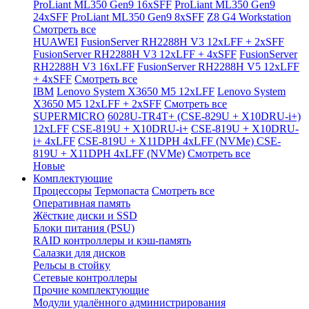
ProLiant ML350 Gen9 16xSFF
ProLiant ML350 Gen9
24xSFF
ProLiant ML350 Gen9 8xSFF
Z8 G4 Workstation
Смотреть все
HUAWEI
FusionServer RH2288H V3 12xLFF + 2xSFF
FusionServer RH2288H V3 12xLFF + 4xSFF
FusionServer
RH2288H V3 16xLFF
FusionServer RH2288H V5 12xLFF
+ 4xSFF
Смотреть все
IBM
Lenovo System X3650 M5 12xLFF
Lenovo System
X3650 M5 12xLFF + 2xSFF
Смотреть все
SUPERMICRO
6028U-TR4T+ (CSE-829U + X10DRU-i+)
12xLFF
CSE-819U + X10DRU-i+
CSE-819U + X10DRU-
i+ 4xLFF
CSE-819U + X11DPH 4xLFF (NVMe)
CSE-
819U + X11DPH 4xLFF (NVMe)
Смотреть все
Новые
Комплектующие
Процессоры
Термопаста
Смотреть все
Оперативная память
Жёсткие диски и SSD
Блоки питания (PSU)
RAID контроллеры и кэш-память
Салазки для дисков
Рельсы в стойку
Сетевые контроллеры
Прочие комплектующие
Модули удалённого администрирования