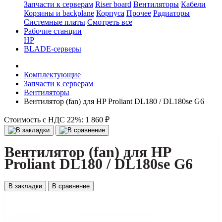
Запчасти к серверам
Riser board
Вентиляторы
Кабели
Корзины и backplane
Корпуса
Прочее
Радиаторы
Системные платы
Смотреть все
Рабочие станции
HP
BLADE-серверы
Комплектующие
Запчасти к серверам
Вентиляторы
Вентилятор (fan) для HP Proliant DL180 / DL180se G6
Стоимость с НДС 22%:
1 860 ₽
Вентилятор (fan) для HP
Proliant DL180 / DL180se G6
В закладки
В сравнение