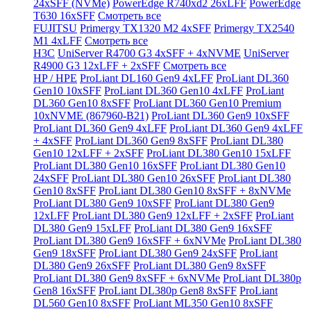
24xSFF (NVMe)
PowerEdge R740xd2 26xLFF
PowerEdge
T630 16xSFF
Смотреть все
FUJITSU
Primergy TX1320 M2 4xSFF
Primergy TX2540
M1 4xLFF
Смотреть все
H3C
UniServer R4700 G3 4xSFF + 4xNVME
UniServer
R4900 G3 12xLFF + 2xSFF
Смотреть все
HP / HPE
ProLiant DL160 Gen9 4xLFF
ProLiant DL360
Gen10 10xSFF
ProLiant DL360 Gen10 4xLFF
ProLiant
DL360 Gen10 8xSFF
ProLiant DL360 Gen10 Premium
10xNVME (867960-B21)
ProLiant DL360 Gen9 10xSFF
ProLiant DL360 Gen9 4xLFF
ProLiant DL360 Gen9 4xLFF
+ 4xSFF
ProLiant DL360 Gen9 8xSFF
ProLiant DL380
Gen10 12xLFF + 2xSFF
ProLiant DL380 Gen10 15xLFF
ProLiant DL380 Gen10 16xSFF
ProLiant DL380 Gen10
24xSFF
ProLiant DL380 Gen10 26xSFF
ProLiant DL380
Gen10 8xSFF
ProLiant DL380 Gen10 8xSFF + 8xNVMe
ProLiant DL380 Gen9 10xSFF
ProLiant DL380 Gen9
12xLFF
ProLiant DL380 Gen9 12xLFF + 2xSFF
ProLiant
DL380 Gen9 15xLFF
ProLiant DL380 Gen9 16xSFF
ProLiant DL380 Gen9 16xSFF + 6xNVMe
ProLiant DL380
Gen9 18xSFF
ProLiant DL380 Gen9 24xSFF
ProLiant
DL380 Gen9 26xSFF
ProLiant DL380 Gen9 8xSFF
ProLiant DL380 Gen9 8xSFF + 6xNVMe
ProLiant DL380p
Gen8 16xSFF
ProLiant DL380p Gen8 8xSFF
ProLiant
DL560 Gen10 8xSFF
ProLiant ML350 Gen10 8xSFF