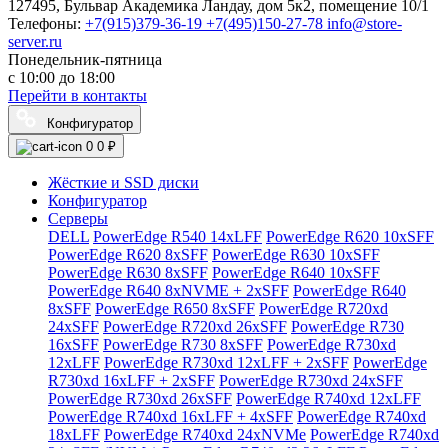
127495, Бульвар Академика Ландау, дом 5к2, помещение 10/1
Телефоны:
+7(915)379-36-19
+7(495)150-27-78
info@store-
server.ru
Понедельник-пятница
с 10:00 до 18:00
Перейти в контакты
Конфигуратор
0
0 ₽
Жёсткие и SSD диски
Конфигуратор
Серверы
DELL
PowerEdge R540 14xLFF
PowerEdge R620 10xSFF
PowerEdge R620 8xSFF
PowerEdge R630 10xSFF
PowerEdge R630 8xSFF
PowerEdge R640 10xSFF
PowerEdge R640 8xNVME + 2xSFF
PowerEdge R640
8xSFF
PowerEdge R650 8xSFF
PowerEdge R720xd
24xSFF
PowerEdge R720xd 26xSFF
PowerEdge R730
16xSFF
PowerEdge R730 8xSFF
PowerEdge R730xd
12xLFF
PowerEdge R730xd 12xLFF + 2xSFF
PowerEdge
R730xd 16xLFF + 2xSFF
PowerEdge R730xd 24xSFF
PowerEdge R730xd 26xSFF
PowerEdge R740xd 12xLFF
PowerEdge R740xd 16xLFF + 4xSFF
PowerEdge R740xd
18xLFF
PowerEdge R740xd 24xNVMe
PowerEdge R740xd